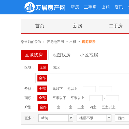
新房
二手房
出租
资讯
首页
新房
二手房
您当前的位置：
容房地产网
>
出租
>
房源搜索
区域找房
地图找房
小区找房
区域：
全部
城区
全部
价格：
全部
元以下
元以上
-
面积：
全部
平米以下
平米以上
-
户型：
全部
一室
二室
三室
四室
五室以上
更多：
精装
楼层不限
西南