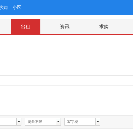
求购
小区
出租
资讯
求购
房龄不限
写字楼