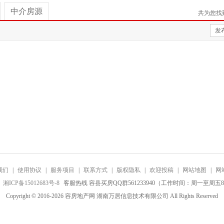
中介房源
共为您找
发
我们
|
使用协议
|
服务项目
|
联系方式
|
版权隐私
|
欢迎投稿
|
网站地图
|
网
：
湘ICP备15012683号-8
客服热线 容县买房QQ群561233940（工作时间：周一至周五8:0
Copyright © 2016-2026 容房地产网 湖南万居信息技术有限公司 All Rights Reserved