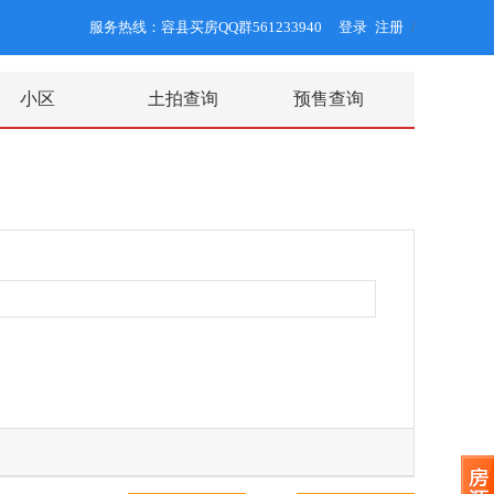
服务热线：容县买房QQ群561233940
登录
注册
/
小区
土拍查询
预售查询