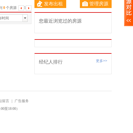
发布出租
管理房源
到
0
个房源
1
下
一
布时间
您最近浏览过的房源
页
更多>>
经纪人排行
站留言
|
广告服务
0至18:00）