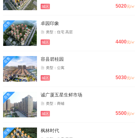
5020
城区
元/㎡
在售
卓园印象
类型：住宅 高层
4400
城区
元/㎡
在售
容县碧桂园
类型：公寓
5030
城区
元/㎡
在售
诚广厦五星生鲜市场
类型：商铺
5500
城区
元/㎡
在售
枫林时代