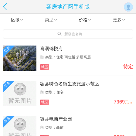
容房地产网手机版
区域
类型
价格
更多
新楼盘名称
在售
喜润锦悦府
类型：住宅 商住楼 多层高层
待定
城区
在售
容县特色名镇生态旅游示范区
类型：住宅
7369
城区
元/㎡
在售
容县电商产业园
类型：商铺