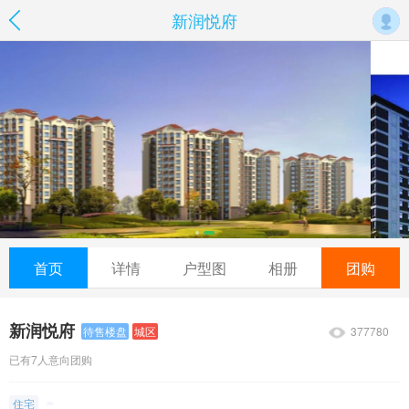
新润悦府
首页
详情
户型图
相册
团购
新润悦府
377780
待售楼盘
城区
已有7人意向团购
住宅