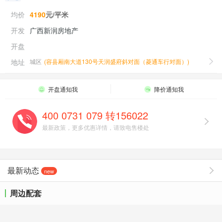
均价
4190
元/平米
开发
广西新润房地产
开盘
地址
城区
(
容县厢南大道130号天润盛府斜对面（菱通车行对面）
)
开盘通知我
降价通知我
400 0731 079 转156022
最新政策，更多优惠详情，请致电售楼处
最新动态
new
周边配套