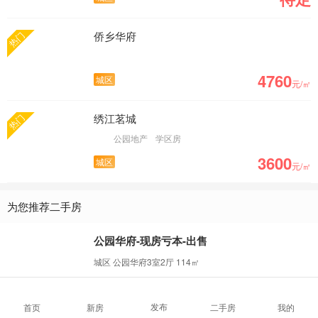
侨乡华府
热门
4760
城区
元/㎡
绣江茗城
热门
公园地产
学区房
3600
城区
元/㎡
为您推荐二手房
公园华府-现房亏本-出售
城区 公园华府3室2厅 114㎡
49万元
个人
2023-09-25
发布
首页
新房
二手房
我的