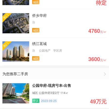
待定
城区
侨乡华府
热门
4760
城区
元/㎡
绣江茗城
热门
公园地产
学区房
3600
城区
元/㎡
为您推荐二手房
公园华府-现房亏本-出售
城区 公园华府3室2厅 114㎡
49万元
个人
2023-09-25