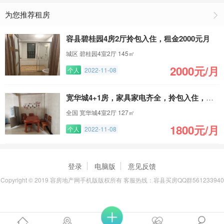
为您推荐租房
容县碧桂园4房2厅拎包入住，租金2000元月
城区 碧桂园4室2厅 145㎡
2000元/月
个人
2022-11-08
宽华城4+1房，家具家电齐全，拎包入住，有小车位
全国 宽华城4室2厅 127㎡
1800元/月
个人
2022-11-08
登录
电脑版
意见反馈
Copyright © 2019 容房地产网手机版版权所有 客服热线：容县买房QQ群561233940