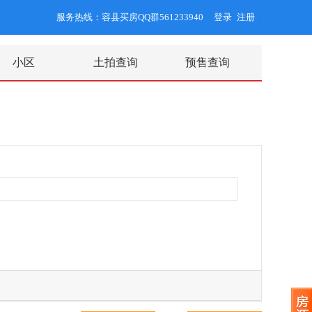
服务热线：容县买房QQ群561233940
登录
注册
/
小区
土拍查询
预售查询