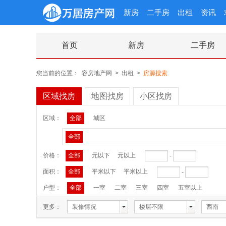
新房
二手房
出租
资讯
首页
新房
二手房
您当前的位置：
容房地产网
>
出租
>
房源搜索
区域找房
地图找房
小区找房
区域：
全部
城区
全部
价格：
全部
元以下
元以上
-
面积：
全部
平米以下
平米以上
-
户型：
全部
一室
二室
三室
四室
五室以上
更多：
装修情况
楼层不限
西南