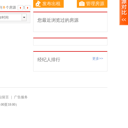
发布出租
管理房源
到
0
个房源
1
下
一
布时间
您最近浏览过的房源
页
更多>>
经纪人排行
站留言
|
广告服务
0至18:00）