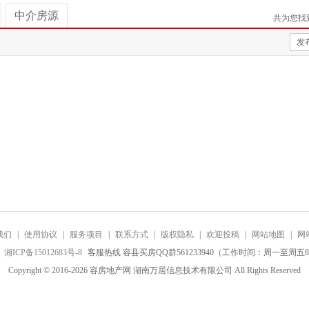
中介房源
共为您找
发
我们
|
使用协议
|
服务项目
|
联系方式
|
版权隐私
|
欢迎投稿
|
网站地图
|
网
：
湘ICP备15012683号-8
客服热线 容县买房QQ群561233940（工作时间：周一至周五8:0
Copyright © 2016-2026 容房地产网 湖南万居信息技术有限公司 All Rights Reserved