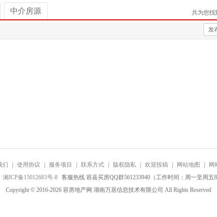
中介房源
共为您找
发
我们
|
使用协议
|
服务项目
|
联系方式
|
版权隐私
|
欢迎投稿
|
网站地图
|
网
：
湘ICP备15012683号-8
客服热线 容县买房QQ群561233940（工作时间：周一至周五8:0
Copyright © 2016-2026 容房地产网 湖南万居信息技术有限公司 All Rights Reserved