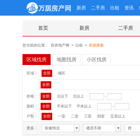
新房
二手房
出租
资讯
首页
新房
二手房
您当前的位置：
容房地产网
>
出租
>
房源搜索
区域找房
地图找房
小区找房
区域：
全部
城区
全部
价格：
全部
元以下
元以上
-
面积：
全部
平米以下
平米以上
-
户型：
全部
一室
二室
三室
四室
五室以上
更多：
装修情况
楼层不限
西