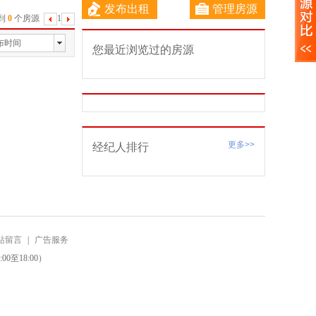
发布出租
管理房源
到
0
个房源
1
下
一
布时间
您最近浏览过的房源
页
更多>>
经纪人排行
站留言
|
广告服务
0至18:00）