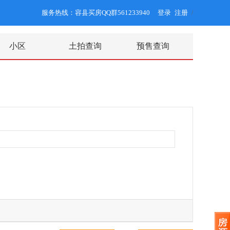
服务热线：容县买房QQ群561233940
登录
注册
/
小区
土拍查询
预售查询