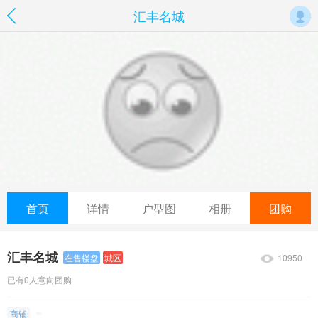
汇丰名城
首页
详情
户型图
相册
团购
汇丰名城
10950
在售楼盘
城区
已有0人意向团购
商铺