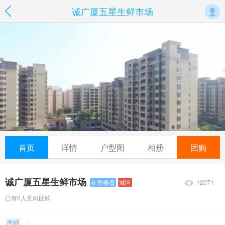
诚广厦五星生鲜市场
首页
详情
户型图
相册
团购
诚广厦五星生鲜市场
12071
在售楼盘
城区
已有0人意向团购
商铺