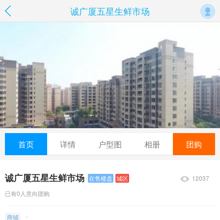
诚广厦五星生鲜市场
首页
详情
户型图
相册
团购
诚广厦五星生鲜市场
12037
在售楼盘
城区
已有0人意向团购
商铺