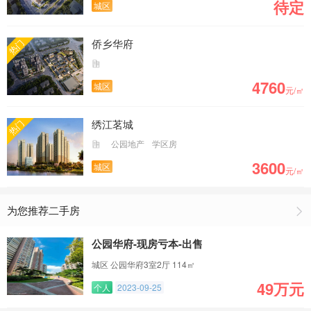
待定
城区
侨乡华府
热门
4760
城区
元/㎡
绣江茗城
热门
公园地产
学区房
3600
城区
元/㎡
为您推荐二手房
公园华府-现房亏本-出售
城区 公园华府3室2厅 114㎡
49万元
个人
2023-09-25