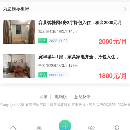
为您推荐租房
容县碧桂园4房2厅拎包入住，租金2000元月
城区 碧桂园4室2厅 145㎡
2000元/月
个人
2022-11-08
宽华城4+1房，家具家电齐全，拎包入住，有小车位
全国 宽华城4室2厅 127㎡
1800元/月
个人
2022-11-08
登录
电脑版
意见反馈
Copyright © 2019 容房地产网手机版版权所有 客服热线：容县买房QQ群561233940