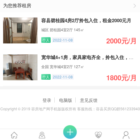
为您推荐租房
容县碧桂园4房2厅拎包入住，租金2000元月
城区 碧桂园4室2厅 145㎡
2000元/月
个人
2022-11-08
宽华城4+1房，家具家电齐全，拎包入住，有小车位
全国 宽华城4室2厅 127㎡
1800元/月
个人
2022-11-08
登录
电脑版
意见反馈
Copyright © 2019 容房地产网手机版版权所有 客服热线：容县买房QQ群561233940