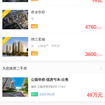
侨乡华府
热门
4760
城区
元/㎡
绣江茗城
热门
公园地产
学区房
3600
城区
元/㎡
为您推荐二手房
公园华府-现房亏本-出售
城区 公园华府3室2厅 114㎡
49万元
个人
2023-09-25