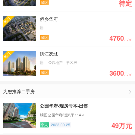
待定
城区
侨乡华府
热门
4760
城区
元/㎡
绣江茗城
热门
公园地产
学区房
3600
城区
元/㎡
为您推荐二手房
公园华府-现房亏本-出售
城区 公园华府3室2厅 114㎡
49万元
个人
2023-09-25