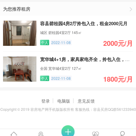
为您推荐租房
容县碧桂园4房2厅拎包入住，租金2000元月
城区 碧桂园4室2厅 145㎡
2000元/月
个人
2022-11-08
宽华城4+1房，家具家电齐全，拎包入住，有小车位
全国 宽华城4室2厅 127㎡
1800元/月
个人
2022-11-08
登录
电脑版
意见反馈
Copyright © 2019 容房地产网手机版版权所有 客服热线：容县买房QQ群561233940